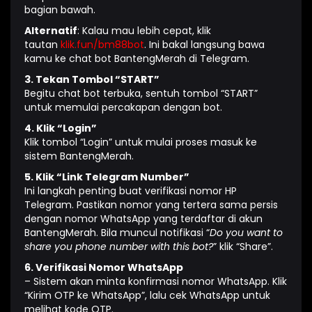
bagian bawah.
Alternatif
: Kalau mau lebih cepat, klik
tautan
klik.fun/bm88bot
. Ini bakal langsung bawa
kamu ke chat bot BantengMerah di Telegram.
3. Tekan Tombol “START”
Begitu chat bot terbuka, sentuh tombol “START”
untuk memulai percakapan dengan bot.
4. Klik “Login”
Klik tombol “Login” untuk mulai proses masuk ke
sistem BantengMerah.
5. Klik “Link Telegram Number”
Ini langkah penting buat verifikasi nomor HP
Telegram. Pastikan nomor yang tertera sama persis
dengan nomor WhatsApp yang terdaftar di akun
BantengMerah. Bila muncul notifikasi “
Do you want to
share you phone number with this bot?
” klik “Share”.
6. Verifikasi Nomor WhatsApp
– Sistem akan minta konfirmasi nomor WhatsApp. Klik
“Kirim OTP ke WhatsApp”, lalu cek WhatsApp untuk
melihat kode OTP.