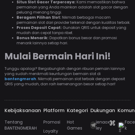
Situs Slot Gacor Terpercaya:
Kami memastikan bahwa
permainan yang Anda mainkan adalah slot gacor dengan
peluang menang tinggi.
Beragam Pilihan Slot:
Nikmati berbagai macam
permainan slot dari provider terkenal dengan kualitas terbaik.
Proses Deposit Cepat:
Gunakan QRIS untuk deposit yang
mudah dan cepat tanpa ribet.
Bonus Menarik:
Dapatkan bonus besar dan promosi
menarik lainnya setiap hari.
Mulai Bermain Hari Ini!
Tunggu apalagi? Bergabunglah dengan ribuan pemain lainnya
yang sudah menikmati keuntungan bermain slot di
bantengmerah
. Nikmati permainan slot terbaik dengan deposit
QRIS yang mudah, dan raih kemenangan besar setiap hari!
Kebijaksanaan
Platform
Kategori
Dukungan
Komun
Tentang
Promosi
Hot
jenaox
Fac
BANTENGMERAH
Games
ley
k
Loyalty