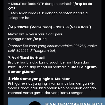
– Masukkan kode OTP dengan perintah "
/otp kode
OTP
".
– Masukkan kode OTP dengan perintah berikut di
Telegram bot:
/otp 396266 (Versi lama) – 396266 (Versi Baru)
Note:
Untuk versi baru tidak perlu
menggunakan
/otp
lagi.
(contoh: jika kode yang diterima adalah 396266, maka
ketik 396266 di Telegram bot)
7. Verifikasi Berhasil
Bila berhasil, maka kamu sudah berhasil login dan
kamu sudah siap memulai bermain di
slot Telegram
BantengMerah
.
8. Pilih Game yang Ingin di Mainkan
Pilih game slot yang ingin kamu mainkan dengan klik
“Main Game” atau bisa melakukan pencarian dengan
mencari nama game slot yang kamu pengen.