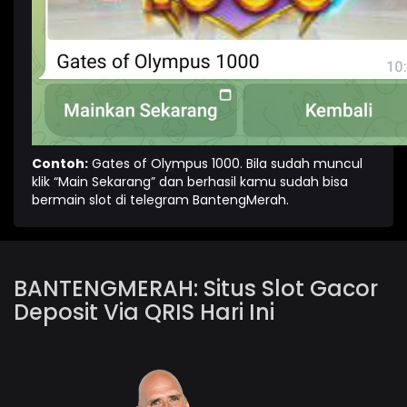
Contoh:
Gates of Olympus 1000. Bila sudah muncul
klik “Main Sekarang” dan berhasil kamu sudah bisa
bermain slot di telegram BantengMerah.
BANTENGMERAH: Situs Slot Gacor
Deposit Via QRIS Hari Ini