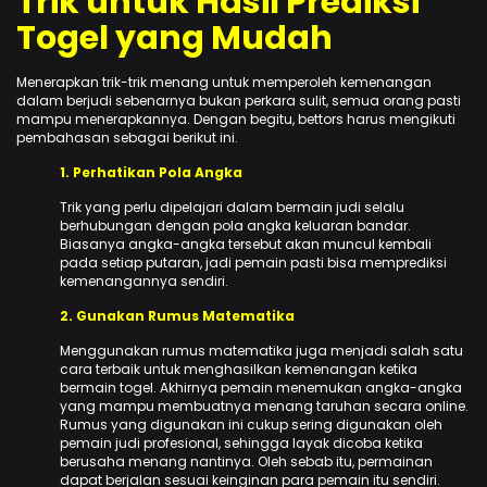
Trik untuk Hasil Prediksi
Togel yang Mudah
Menerapkan trik-trik menang untuk memperoleh kemenangan
dalam berjudi sebenarnya bukan perkara sulit, semua orang pasti
mampu menerapkannya. Dengan begitu, bettors harus mengikuti
pembahasan sebagai berikut ini.
1. Perhatikan Pola Angka
Trik yang perlu dipelajari dalam bermain judi selalu
berhubungan dengan pola angka keluaran bandar.
Biasanya angka-angka tersebut akan muncul kembali
pada setiap putaran, jadi pemain pasti bisa memprediksi
kemenangannya sendiri.
2. Gunakan Rumus Matematika
Menggunakan rumus matematika juga menjadi salah satu
cara terbaik untuk menghasilkan kemenangan ketika
bermain togel. Akhirnya pemain menemukan angka-angka
yang mampu membuatnya menang taruhan secara online.
Rumus yang digunakan ini cukup sering digunakan oleh
pemain judi profesional, sehingga layak dicoba ketika
berusaha menang nantinya. Oleh sebab itu, permainan
dapat berjalan sesuai keinginan para pemain itu sendiri.