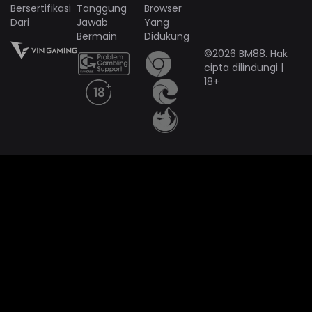
Bersertifikasi
Tanggung
Browser
Dari
Jawab
Yang
Bermain
Didukung
©2026 BM88. Hak
cipta dilindungi |
18+