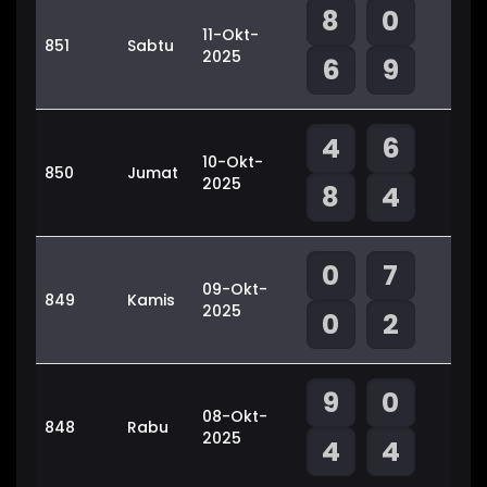
8
0
11-Okt-
851
Sabtu
2025
6
9
4
6
10-Okt-
850
Jumat
2025
8
4
0
7
09-Okt-
849
Kamis
2025
0
2
9
0
08-Okt-
848
Rabu
2025
4
4