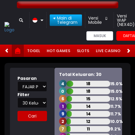
Versi
Main di
Versi
WAP
Telegram
Mobile
(NEX4D)
MASUK
DAFTA
TOGEL
HOT GAMES
SLOTS
LIVE CASINO
RA
Total Keluaran: 30
Pasaran
4
18
15.0%
0
18
15.0%
Filter
6
15
12.5%
1
14
11.7%
9
14
11.7%
Cari
2
12
10.0%
7
11
9.2%