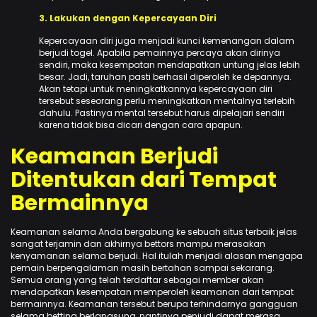
3. Lakukan dengan Kepercayaan Diri
Kepercayaan diri juga menjadi kunci kemenangan dalam
berjudi togel. Apabila pemainnya percaya akan dirinya
sendiri, maka kesempatan mendapatkan untung jelas lebih
besar. Jadi, taruhan pasti berhasil diperoleh ke depannya.
Akan tetapi untuk meningkatkannya kepercayaan diri
tersebut seseorang perlu meningkatkan mentalnya terlebih
dahulu. Pastinya mental tersebut harus dipelajari sendiri
karena tidak bisa dicari dengan cara apapun.
Keamanan Berjudi
Ditentukan dari Tempat
Bermainnya
Keamanan selama Anda bergabung ke sebuah situs terbaik jelas
sangat terjamin dan akhirnya bettors mampu merasakan
kenyamanan selama berjudi. Hal itulah menjadi alasan mengapa
pemain berpengalaman masih bertahan sampai sekarang.
Semua orang yang telah terdaftar sebagai member akan
mendapatkan kesempatan memperoleh keamanan dari tempat
bermainnya. Keamanan tersebut berupa terhindarnya gangguan
selama betting berlangsung, nantinya penjudi dapat merasa