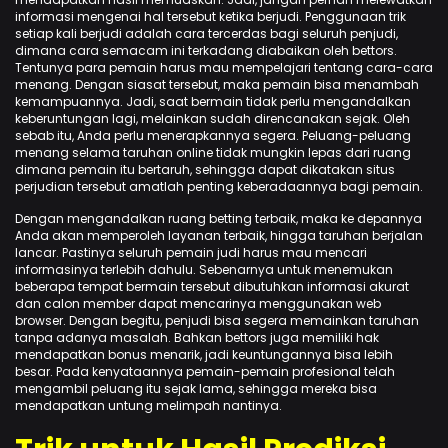
informasi mengenai hal tersebut ketika berjudi. Penggunaan trik
setiap kali berjudi adalah cara tercerdas bagi seluruh penjudi,
dimana cara semacam ini terkadang diabaikan oleh bettors.
Tentunya para pemain harus mau mempelajari tentang cara-cara
menang. Dengan siasat tersebut, maka pemain bisa menambah
kemampuannya. Jadi, saat bermain tidak perlu mengandalkan
keberuntungan lagi, melainkan sudah direncanakan sejak. Oleh
sebab itu, Anda perlu menerapkannya segera. Peluang-peluang
menang selama taruhan online tidak mungkin lepas dari ruang
dimana pemain itu bertaruh, sehingga dapat dikatakan situs
perjudian tersebut amatlah penting keberadaannya bagi pemain.
Dengan mengandalkan ruang betting terbaik, maka ke depannya
Anda akan memperoleh layanan terbaik, hingga taruhan berjalan
lancar. Pastinya seluruh pemain judi harus mau mencari
informasinya terlebih dahulu. Sebenarnya untuk menemukan
beberapa tempat bermain tersebut dibutuhkan informasi akurat
dan calon member dapat mencarinya menggunakan web
browser. Dengan begitu, penjudi bisa segera memainkan taruhan
tanpa adanya masalah. Bahkan bettors juga memiliki hak
mendapatkan bonus menarik, jadi keuntungannya bisa lebih
besar. Pada kenyataannya pemain-pemain profesional telah
mengambil peluang itu sejak lama, sehingga mereka bisa
mendapatkan untung melimpah nantinya.